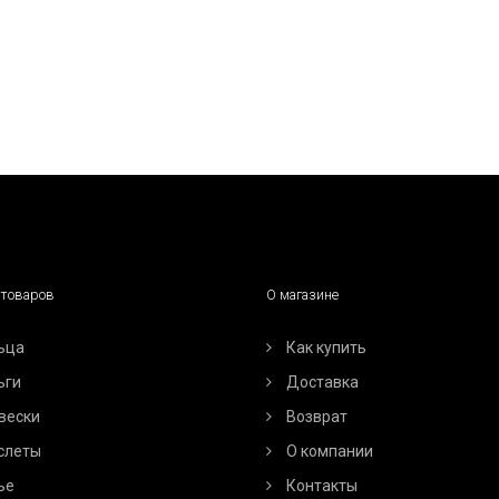
 товаров
О магазине
ьца
Как купить
ьги
Доставка
вески
Возврат
слеты
О компании
ье
Контакты