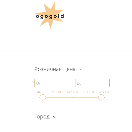
Розничная цена
440
71 610
142 780
213 950
285 120
Город