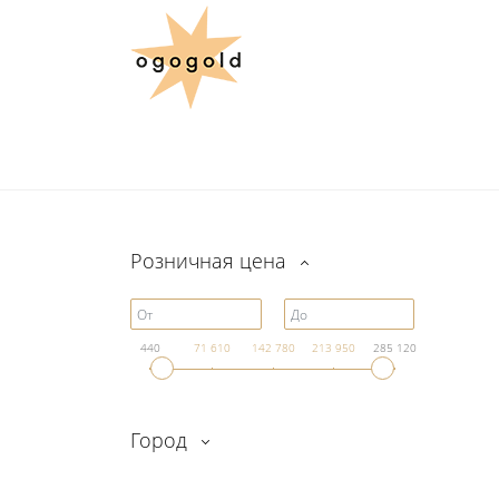
Розничная цена
440
71 610
142 780
213 950
285 120
Город