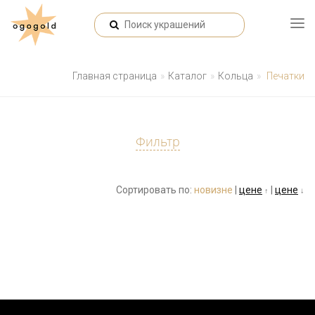
Главная страница
Каталог
Кольца
Печатки
Фильтр
Сортировать по:
новизне
|
цене
|
цене
↑
↓